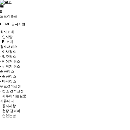
도브리클린
HOME
공지사항
회사소개
- 인사말
- BI 소개
청소서비스
- 이사청소
- 입주청소
- 에어컨 청소
- 세탁기 청소
준공청소
- 준공청소
- 바닥청소
무료견적신청
- 청소 견적신청
- 자주하시는질문
커뮤니티
- 공지사항
- 현장 갤러리
- 손없는날