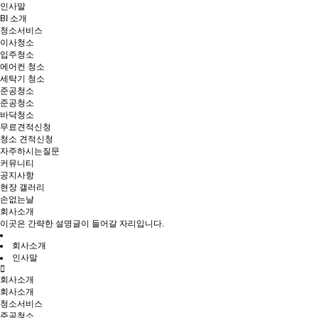
인사말
BI 소개
청소서비스
이사청소
입주청소
에어컨 청소
세탁기 청소
준공청소
준공청소
바닥청소
무료견적신청
청소 견적신청
자주하시는질문
커뮤니티
공지사항
현장 갤러리
손없는날
회사소개
이곳은 간략한 설명글이 들어갈 자리입니다.
회사소개
인사말
회사소개
회사소개
청소서비스
준공청소