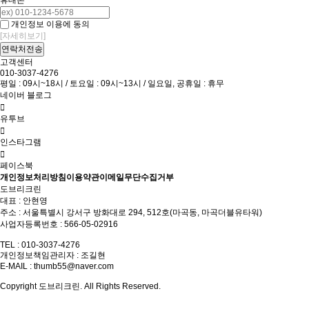
휴대폰
개인정보 이용에 동의
[자세히보기]
고객센터
010-3037-4276
평일 : 09시~18시 / 토요일 : 09시~13시 / 일요일, 공휴일 : 휴무
네이버 블로그
유투브
인스타그램
페이스북
개인정보처리방침
이용약관
이메일무단수집거부
도브리크린
대표 : 안현영
주소 : 서울특별시 강서구 방화대로 294, 512호(마곡동, 마곡더블유타워)
사업자등록번호 : 566-05-02916
TEL : 010-3037-4276
개인정보책임관리자 : 조길현
E-MAIL :
thumb55@naver.com
Copyright 도브리크린. All Rights Reserved.